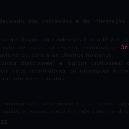
dequado dos conteúdos e da informação 
sejam ilegais ou contrárias à boa fé a à o
eúdo de natureza racista, xenofóbica,
On
rorismo ou contra os direitos humanos;
sicos (hardwares) e lógicos (softwares)
minar vírus informáticos ou quaisquer out
iormente mencionados.
o mencionado anteriormente, se houver alg
cookies ativados, caso interaja com um dos
022
.