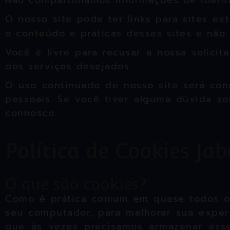
Não compartilhamos informações de identi
O nosso site pode ter links para sites e
o conteúdo e práticas desses sites e não
Você é livre para recusar a nossa solici
dos serviços desejados.
O uso continuado de nosso site será con
pessoais. Se você tiver alguma dúvida s
connosco.
Política de Cookies Jab
O que são cookies?
Como é prática comum em quase todos os 
seu computador, para melhorar sua exper
que às vezes precisamos armazenar ess