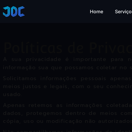
Home
Serviço
Políticas de Priva
A sua privacidade é importante para nó
informação sua que possamos coletar no 
Solicitamos informações pessoais apena
meios justos e legais, com o seu conhec
usado.
Apenas retemos as informações coletada
dados, protegemos dentro de meios comer
cópia, uso ou modificação não autorizados