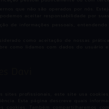
ficação pessoal publicamente ou com tercei
xternos que não são operados por nós. Este
 podemos aceitar responsabilidade por sua
tação de informações pessoais, entendend
siderado como aceitação de nossas prátic
obre como lidamos com dados do usuário e
es Davi
sites profissionais, este site usa cookie
iência. Esta página descreve quais inform
es cookies. Também compartilharemos co