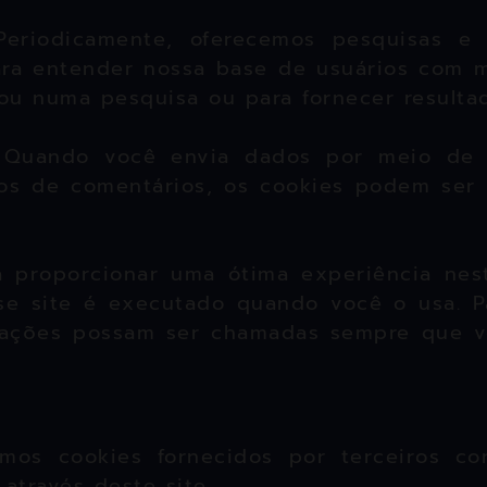
Periodicamente, oferecemos pesquisas e 
para entender nossa base de usuários com 
ou numa pesquisa ou para fornecer resultad
:
Quando você envia dados por meio de 
ios de comentários, os cookies podem ser 
a proporcionar uma ótima experiência nest
se site é executado quando você o usa. Pa
rmações possam ser chamadas sempre que v
os cookies fornecidos por terceiros con
através deste site.