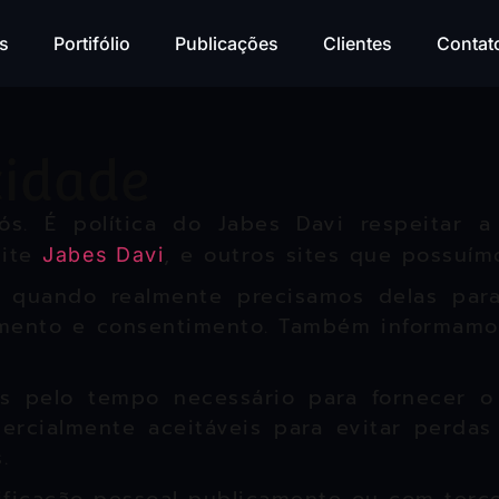
s
Portifólio
Publicações
Clientes
Contat
cidade
s. É política do Jabes Davi respeitar 
site
, e outros sites que possuím
Jabes Davi
s quando realmente precisamos delas para
imento e consentimento. Também informam
s pelo tempo necessário para fornecer o
cialmente aceitáveis ​​para evitar perda
.