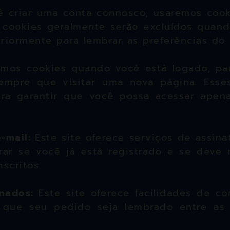
ê criar uma conta connosco, usaremos coo
es cookies geralmente serão excluídos quan
iormente para lembrar as preferências do s
zamos cookies quando você está logado, pa
sempre que visitar uma nova página. Ess
ra garantir que você possa acessar apenas
e-mail:
Este site oferece serviços de assina
rar se você já está registrado e se deve 
scritos.
onados:
Este site oferece facilidades de c
r que seu pedido seja lembrado entre as